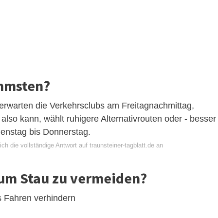
immsten?
rwarten die Verkehrsclubs am Freitagnachmittag,
so kann, wählt ruhigere Alternativrouten oder - besser 
ienstag bis Donnerstag.
ch die vollständige Antwort auf traunsteiner-tagblatt.de an
t um Stau zu vermeiden?
s Fahren verhindern