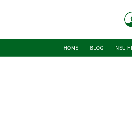
Zum
Inhalt
springen
HOME
BLOG
NEU H