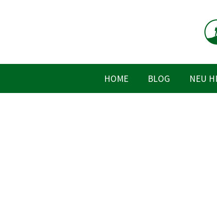
Zum
Inhalt
springen
HOME
BLOG
NEU H