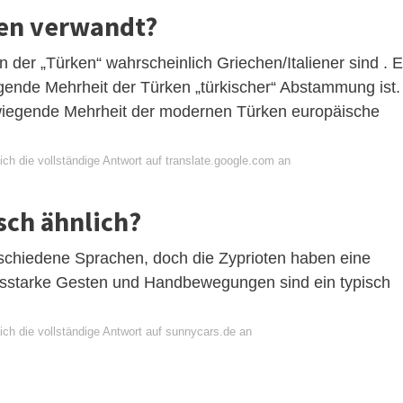
hen verwandt?
en der „Türken“ wahrscheinlich Griechen/Italiener sind . 
egende Mehrheit der Türken „türkischer“ Abstammung ist.
erwiegende Mehrheit der modernen Türken europäische
ch die vollständige Antwort auf translate.google.com an
isch ähnlich?
erschiedene Sprachen, doch die Zyprioten haben eine
starke Gesten und Handbewegungen sind ein typisch
ich die vollständige Antwort auf sunnycars.de an