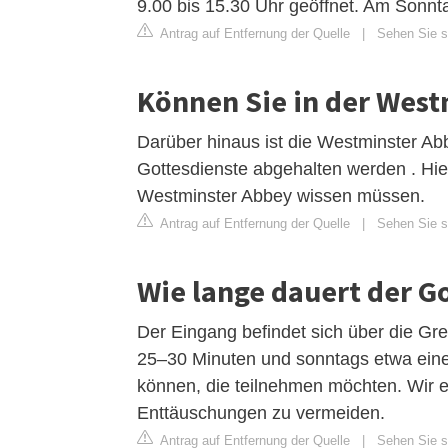
9.00 bis 15.30 Uhr geöffnet. Am Sonntag
Antrag auf Entfernung der Quelle
|
Sehen Sie si
Können Sie in der West
Darüber hinaus ist die Westminster Abb
Gottesdienste abgehalten werden . Hier
Westminster Abbey wissen müssen.
Antrag auf Entfernung der Quelle
|
Sehen Sie si
Wie lange dauert der G
Der Eingang befindet sich über die Gr
25–30 Minuten und sonntags etwa eine 
können, die teilnehmen möchten. Wir 
Enttäuschungen zu vermeiden.
Antrag auf Entfernung der Quelle
|
Sehen Sie si