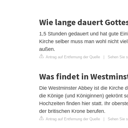
Wie lange dauert Gotte
1,5 Stunden gedauert und hat gute Einb
Kirche selber muss man wohl nicht vie
außen.
Antrag auf Entfernung der Quelle
|
Sehen Sie si
Was findet in Westmins
Die Westminster Abbey ist die Kirche de
die Könige (und Königinnen) gekrönt s
Hochzeiten finden hier statt. Ihr obers
der britischen Krone berufen.
Antrag auf Entfernung der Quelle
|
Sehen Sie s