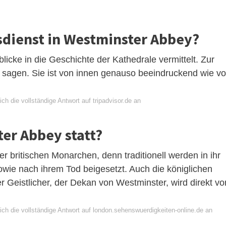
sdienst in Westminster Abbey?
licke in die Geschichte der Kathedrale vermittelt. Zur
l sagen. Sie ist von innen genauso beeindruckend wie v
ch die vollständige Antwort auf tripadvisor.de an
ter Abbey statt?
r britischen Monarchen, denn traditionell werden in ihr
owie nach ihrem Tod beigesetzt. Auch die königlichen
ter Geistlicher, der Dekan von Westminster, wird direkt vo
ich die vollständige Antwort auf london.sehenswuerdigkeiten-online.de an