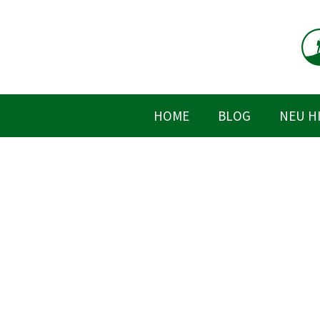
Zum
Inhalt
springen
HOME
BLOG
NEU H