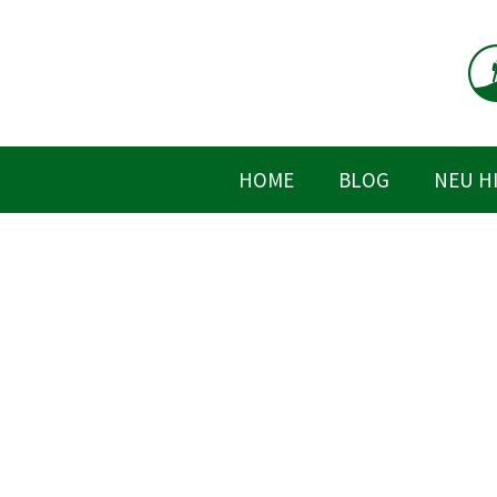
Zum
Inhalt
springen
HOME
BLOG
NEU H