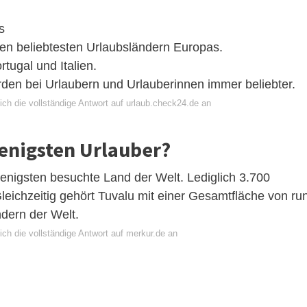
s
 den beliebtesten Urlaubsländern Europas.
tugal und Italien.
den bei Urlaubern und Urlauberinnen immer beliebter.
ich die vollständige Antwort auf urlaub.check24.de an
enigsten Urlauber?
 wenigsten besuchte Land der Welt. Lediglich 3.700
Gleichzeitig gehört Tuvalu mit einer Gesamtfläche von ru
dern der Welt.
ch die vollständige Antwort auf merkur.de an