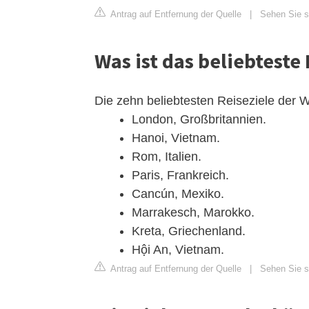
Antrag auf Entfernung der Quelle
|
Sehen Sie s
Was ist das beliebteste 
Die zehn beliebtesten Reiseziele der W
London, Großbritannien.
Hanoi, Vietnam.
Rom, Italien.
Paris, Frankreich.
Cancún, Mexiko.
Marrakesch, Marokko.
Kreta, Griechenland.
Hội An, Vietnam.
Antrag auf Entfernung der Quelle
|
Sehen Sie si