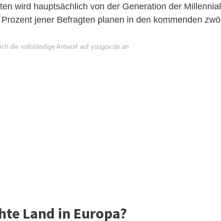
en wird hauptsächlich von der Generation der Millennia
Prozent jener Befragten planen in den kommenden zwöl
ich die vollständige Antwort auf yougov.de an
chte Land in Europa?