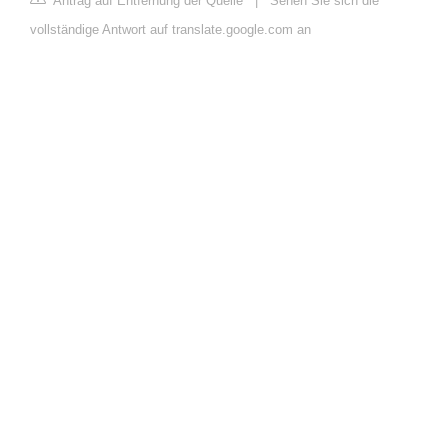
Antrag auf Entfernung der Quelle
|
Sehen Sie sich die
vollständige Antwort auf translate.google.com an