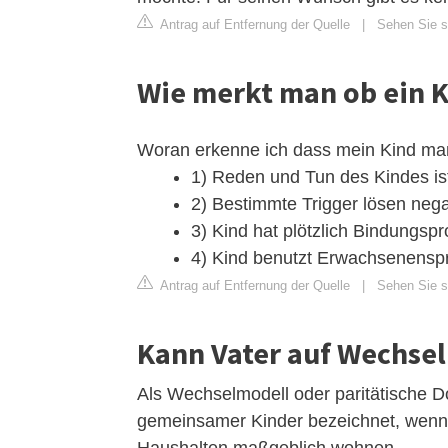
Antrag auf Entfernung der Quelle
|
Sehen Sie si
Wie merkt man ob ein K
Woran erkenne ich dass mein Kind mani
‌1) Reden und Tun des Kindes is
‌2) Bestimmte Trigger lösen neg
‌3) Kind hat plötzlich Bindungsp
‌4) Kind benutzt Erwachsenensp
Antrag auf Entfernung der Quelle
|
Sehen Sie si
Kann Vater auf Wechse
Als Wechselmodell oder paritätische 
gemeinsamer Kinder bezeichnet, wenn d
Haushalten maßgeblich wohnen.