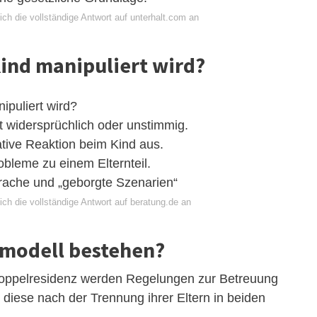
ch die vollständige Antwort auf unterhalt.com an
ind manipuliert wird?
puliert wird?
t widersprüchlich oder unstimmig.
ative Reaktion beim Kind aus.
robleme zu einem Elternteil.
rache und „geborgte Szenarien“
ch die vollständige Antwort auf beratung.de an
lmodell bestehen?
Doppelresidenz werden Regelungen zur Betreuung
iese nach der Trennung ihrer Eltern in beiden