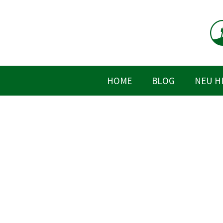
Zum
Inhalt
springen
HOME
BLOG
NEU H