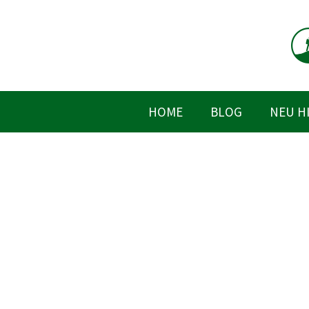
Zum
Inhalt
springen
HOME
BLOG
NEU H