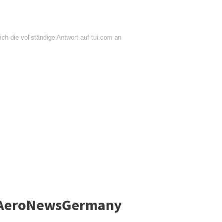
ch die vollständige Antwort auf tui.com an
! AeroNewsGermany