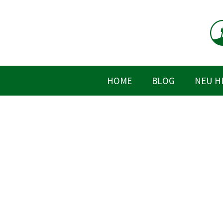
Zum
Inhalt
springen
HOME
BLOG
NEU H