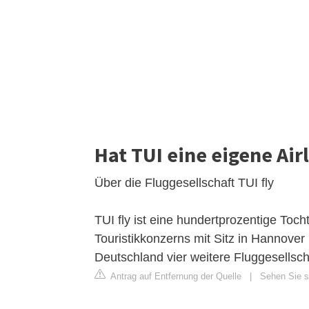
Hat TUI eine eigene Air
Über die Fluggesellschaft TUI fly
TUI fly ist eine hundertprozentige Toc
Touristikkonzerns mit Sitz in Hannover 
Deutschland vier weitere Fluggesellsc
Antrag auf Entfernung der Quelle
|
Sehen Sie si