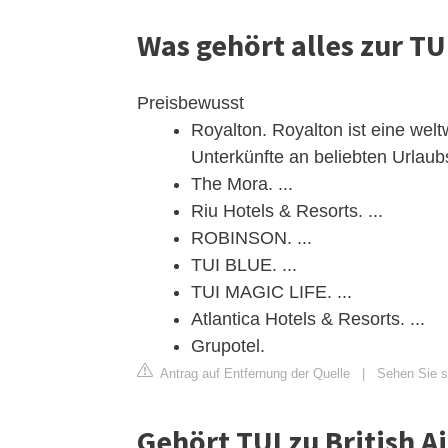
Was gehört alles zur TU
Preisbewusst
Royalton. Royalton ist eine welt
Unterkünfte an beliebten Urlaubsz
The Mora. ...
Riu Hotels & Resorts. ...
ROBINSON. ...
TUI BLUE. ...
TUI MAGIC LIFE. ...
Atlantica Hotels & Resorts. ...
Grupotel.
Antrag auf Entfernung der Quelle
|
Sehen Sie si
Gehört TUI zu British A