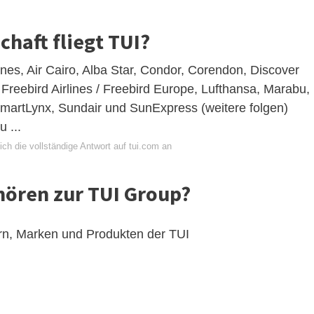
chaft fliegt TUI?
ines, Air Cairo, Alba Star, Condor, Corendon, Discover
, Freebird Airlines / Freebird Europe, Lufthansa, Marabu,
martLynx, Sundair und SunExpress (weitere folgen)
 ...
ch die vollständige Antwort auf tui.com an
hören zur TUI Group?
ern, Marken und Produkten der TUI