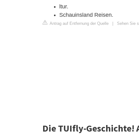
ltur.
Schauinsland Reisen.
Antrag auf Entfernung der Quelle
|
Sehen Sie si
Die TUIfly-Geschichte