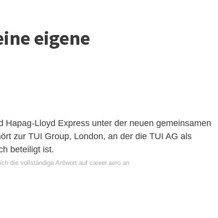
eine eigene
nd
Hapag-Lloyd Express
unter der neuen gemeinsamen
hört zur TUI Group, London, an der die TUI AG als
 beteiligt ist.
ch die vollständige Antwort auf career.aero an