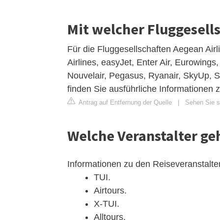
Mit welcher Fluggesells
Für die Fluggesellschaften Aegean Airl
Airlines, easyJet, Enter Air, Eurowings
Nouvelair, Pegasus, Ryanair, SkyUp, S
finden Sie ausführliche Informationen zu
Antrag auf Entfernung der Quelle
|
Sehen Sie si
Welche Veranstalter ge
Informationen zu den Reiseveranstalt
TUI.
Airtours.
X-TUI.
Alltours.