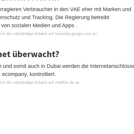
teragieren Verbraucher in den VAE eher mit Marken und
nschutz und Tracking. Die Regierung betreibt
von sozialen Medien und Apps .
ch die vollständige Antwort auf translate.google.com an
rnet überwacht?
n und somit auch in Dubai werden die Internetanschlüss
, ecompany, kontrolliert.
ch die vollständige Antwort auf shellfire.de an