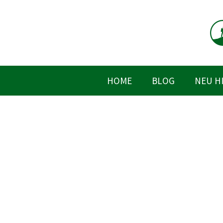
Zum
Inhalt
springen
HOME
BLOG
NEU H