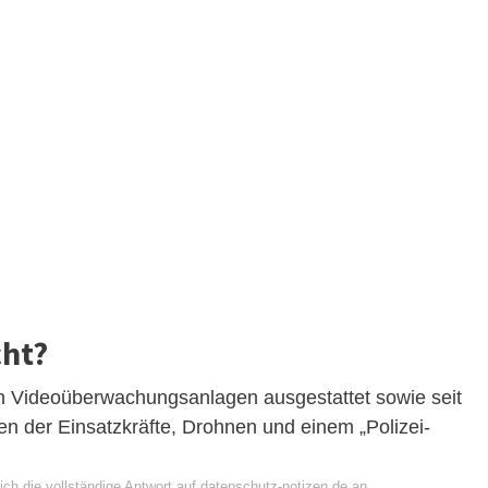
cht?
n Videoüberwachungsanlagen ausgestattet sowie seit
 der Einsatzkräfte, Drohnen und einem „Polizei-
ch die vollständige Antwort auf datenschutz-notizen.de an