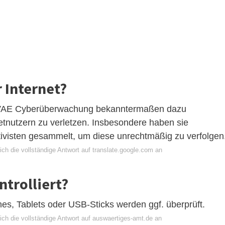
 Internet?
e VAE Cyberüberwachung bekanntermaßen dazu
netnutzern zu verletzen. Insbesondere haben sie
ivisten gesammelt, um diese unrechtmäßig zu verfolgen
ch die vollständige Antwort auf translate.google.com an
ntrolliert?
es, Tablets oder USB-Sticks werden ggf. überprüft.
ich die vollständige Antwort auf auswaertiges-amt.de an