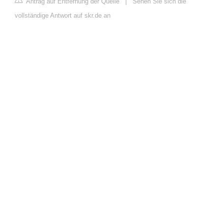
Antrag auf Entfernung der Quelle
|
Sehen Sie sich die
vollständige Antwort auf skr.de an