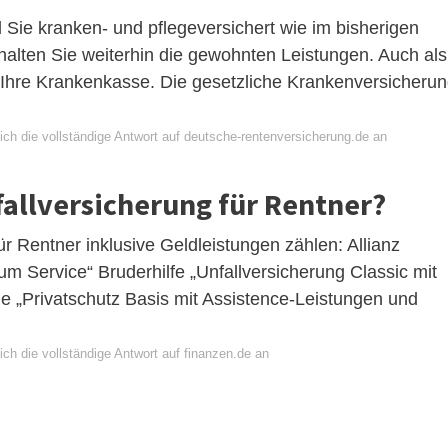
d Sie kranken- und pflegeversichert wie im bisherigen
halten Sie weiterhin die gewohnten Leistungen. Auch als
n Ihre Krankenkasse. Die gesetzliche Krankenversicheru
ich die vollständige Antwort auf deutsche-rentenversicherung.de an
fallversicherung für Rentner?
ür Rentner inklusive Geldleistungen zählen: Allianz
m Service“ Bruderhilfe „Unfallversicherung Classic mit
ne „Privatschutz Basis mit Assistence-Leistungen und
ch die vollständige Antwort auf finanzen.de an