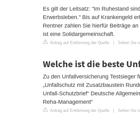
Es gilt der Leitsatz: "Im Ruhestand sin
Erwerbsleben." Bis auf Krankengeld er
Rentner zahlen Sie hierfür Beiträge a
ist eine Solidargemeinschaft.
Antrag auf Entfernung der Quelle
|
Sehen Sie s
Welche ist die beste Un
Zu den Unfallversicherung Testsieger f
„Unfallschutz mit Zusatzbaustein Rundu
Unfall-Schutzbrief“ Deutsche Allgemei
Reha-Management“
Antrag auf Entfernung der Quelle
|
Sehen Sie si