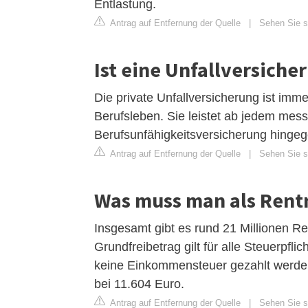
Entlastung.
Antrag auf Entfernung der Quelle
|
Sehen Sie si
Ist eine Unfallversiche
Die private Unfallversicherung ist imm
Berufsleben. Sie leistet ab jedem mess
Berufsunfähigkeitsversicherung hingeg
Antrag auf Entfernung der Quelle
|
Sehen Sie si
Was muss man als Rent
Insgesamt gibt es rund 21 Millionen R
Grundfreibetrag gilt für alle Steuerpf
keine Einkommensteuer gezahlt werden
bei 11.604 Euro.
Antrag auf Entfernung der Quelle
|
Sehen Sie s