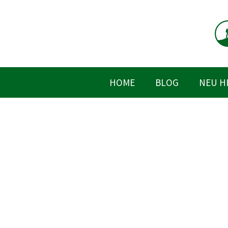
Zum
Inhalt
springen
HOME
BLOG
NEU H