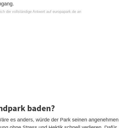
ngang.
ch die vollständige Antwort auf europapark.de an
ndpark baden?
 Wäre es anders, würde der Park seinen angenehmen
ng ohne Stress und Hektik schnell verlieren. Dafür