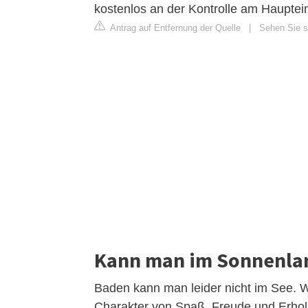
kostenlos an der Kontrolle am Hauptei
Antrag auf Entfernung der Quelle
|
Sehen Sie si
Kann man im Sonnenla
Baden kann man leider nicht im See.
Charakter von Spaß, Freude und Erholu