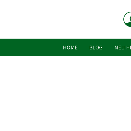
Zum
Inhalt
springen
HOME
BLOG
NEU H