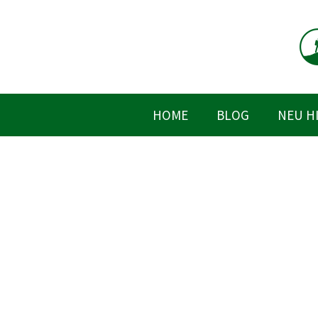
Zum
Inhalt
springen
HOME
BLOG
NEU H