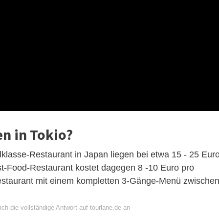
en in Tokio?
elklasse-Restaurant in Japan liegen bei etwa 15 - 25 Eur
st-Food-Restaurant kostet dagegen 8 -10 Euro pro
estaurant mit einem kompletten 3-Gänge-Menü zwische
ch die vollständige Antwort auf tourlane.de an