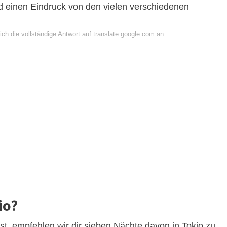
d einen Eindruck von den vielen verschiedenen
ch die vollständige Antwort auf translate.google.com an
io?
t, empfehlen wir dir sieben Nächte davon in Tokio zu