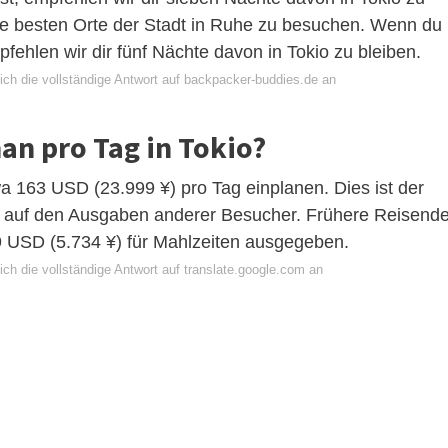
ie besten Orte der Stadt in Ruhe zu besuchen. Wenn du
fehlen wir dir fünf Nächte davon in Tokio zu bleiben.
ich die vollständige Antwort auf backpacker-buddies.de an
an pro Tag in Tokio?
twa 163 USD (23.999 ¥) pro Tag einplanen. Dies ist der
nd auf den Ausgaben anderer Besucher. Frühere Reisend
9 USD (5.734 ¥) für Mahlzeiten ausgegeben.
ch die vollständige Antwort auf translate.google.com an