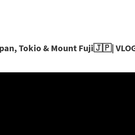
apan, Tokio & Mount Fuji🇯🇵| VLO