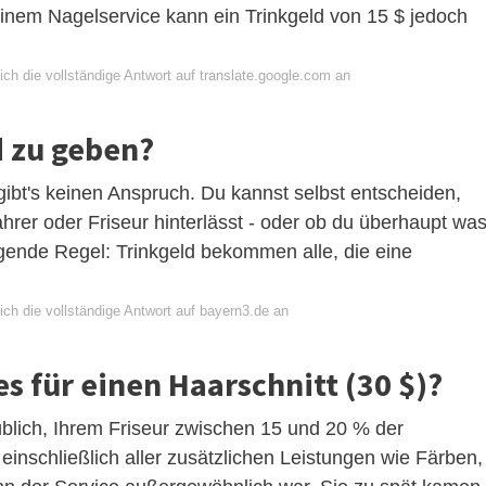
inem Nagelservice kann ein Trinkgeld von 15 $ jedoch
ch die vollständige Antwort auf translate.google.com an
d zu geben?
bt's keinen Anspruch. Du kannst selbst entscheiden,
ahrer oder Friseur hinterlässt - oder ob du überhaupt wa
olgende Regel: Trinkgeld bekommen alle, die eine
ch die vollständige Antwort auf bayern3.de an
es für einen Haarschnitt (30 $)?
 üblich, Ihrem Friseur zwischen 15 und 20 % der
inschließlich aller zusätzlichen Leistungen wie Färben,