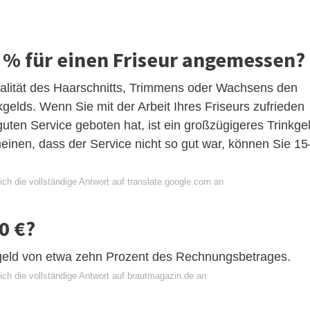
5 % für einen Friseur angemessen?
Qualität des Haarschnitts, Trimmens oder Wachsens den
kgelds. Wenn Sie mit der Arbeit Ihres Friseurs zufrieden
uten Service geboten hat, ist ein großzügigeres Trinkge
inen, dass der Service nicht so gut war, können Sie 15
ch die vollständige Antwort auf translate.google.com an
0 €?
nkgeld von etwa zehn Prozent des Rechnungsbetrages.
ich die vollständige Antwort auf brautmagazin.de an