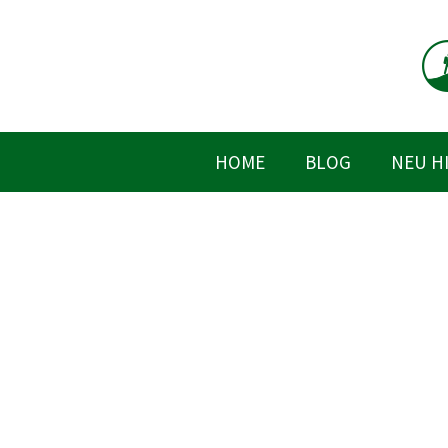
Zum
Inhalt
springen
HOME
BLOG
NEU H