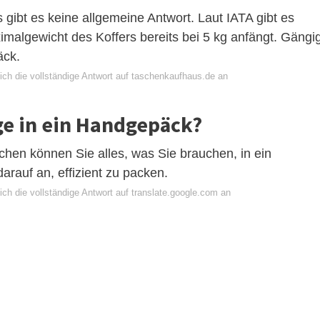
ibt es keine allgemeine Antwort. Laut IATA gibt es
imalgewicht des Koffers bereits bei 5 kg anfängt. Gängi
äck.
ich die vollständige Antwort auf taschenkaufhaus.de an
ge in ein Handgepäck?
chen können Sie alles, was Sie brauchen, in ein
auf an, effizient zu packen.
ch die vollständige Antwort auf translate.google.com an