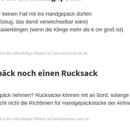
 keinen Fall mit ins Handgepäck dürfen:
elzeug, das damit verwechselbar wäre)
asierklingen (wenn die Klinge mehr als 6 cm groß ist)
ich die vollständige Antwort auf hannoversche.de an
äck noch einen Rucksack
päck nehmen? Rucksäcke können mit an Bord, solange
t nicht die Richtlinien für Handgepäckstücke der Airlin
ich die vollständige Antwort auf holidayextras.com an