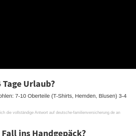
4 Tage Urlaub?
hlen: 7-10 Oberteile (T-Shirts, Hemden, Blusen) 3-4
ch die vollständige Antwort auf deutsche-familienversicherung.de an
 Fall ins Handgepäck?