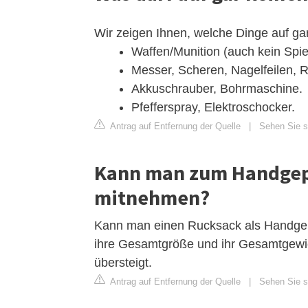
Wir zeigen Ihnen, welche Dinge auf gar
Waffen/Munition (auch kein Spi
Messer, Scheren, Nagelfeilen, R
Akkuschrauber, Bohrmaschine.
Pfefferspray, Elektroschocker.
Antrag auf Entfernung der Quelle
|
Sehen Sie s
Kann man zum Handgep
mitnehmen?
Kann man einen Rucksack als Handge
ihre Gesamtgröße und ihr Gesamtgewich
übersteigt.
Antrag auf Entfernung der Quelle
|
Sehen Sie s