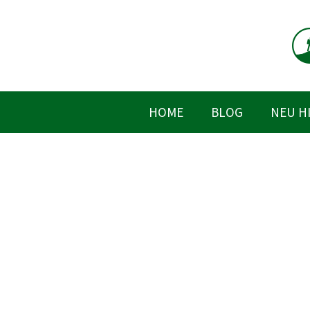
Zum
Inhalt
springen
HOME
BLOG
NEU H