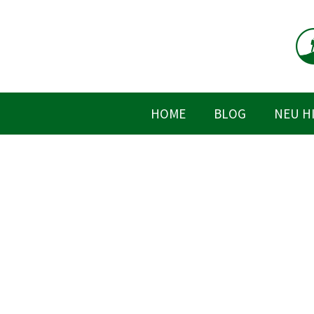
Zum
Inhalt
springen
HOME
BLOG
NEU H