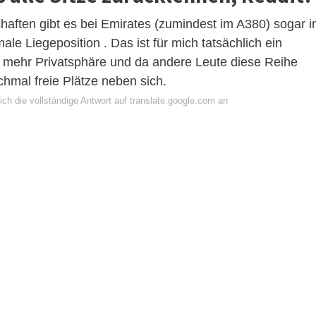
aften gibt es bei Emirates (zumindest im A380) sogar i
le Liegeposition . Das ist für mich tatsächlich ein
n mehr Privatsphäre und da andere Leute diese Reihe
mal freie Plätze neben sich.
ch die vollständige Antwort auf translate.google.com an