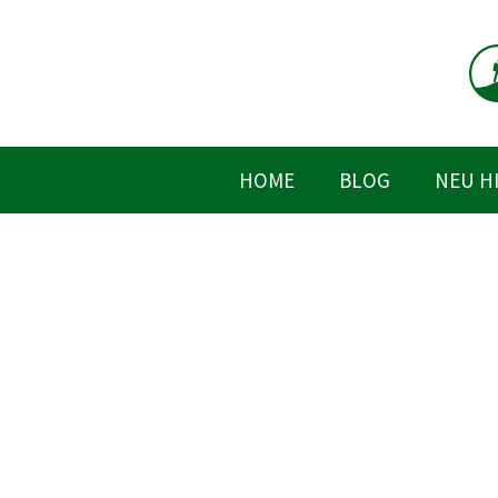
Zum
Inhalt
springen
HOME
BLOG
NEU H