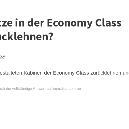
itze in der Economy Class
ücklehnen?
024
gestalteten Kabinen der Economy Class zurücklehnen un
ich die vollständige Antwort auf emirates.com an