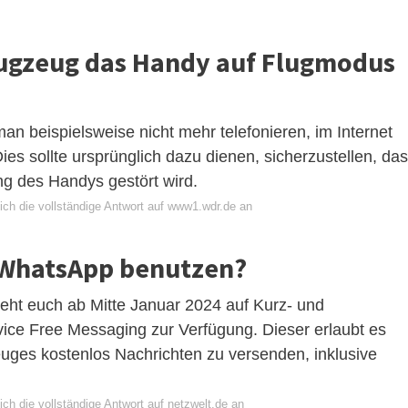
ugzeug das Handy auf Flugmodus
n beispielsweise nicht mehr telefonieren, im Internet
ies sollte ursprünglich dazu dienen, sicherzustellen, da
ung des Handys gestört wird.
ich die vollständige Antwort auf www1.wdr.de an
 WhatsApp benutzen?
steht euch ab Mitte Januar 2024 auf Kurz- und
vice Free Messaging zur Verfügung. Dieser erlaubt es
ges kostenlos Nachrichten zu versenden, inklusive
ch die vollständige Antwort auf netzwelt.de an