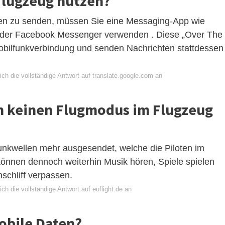
Flugzeug nutzen?
en zu senden, müssen Sie eine Messaging-App wie
der Facebook Messenger verwenden . Diese „Over The
bilfunkverbindung und senden Nachrichten stattdessen
ch die vollständige Antwort auf translate.google.com an
n keinen Flugmodus im Flugzeug
nkwellen mehr ausgesendet, welche die Piloten im
önnen dennoch weiterhin Musik hören, Spiele spielen
nschliff verpassen.
ch die vollständige Antwort auf euflight.de an
obile Daten?