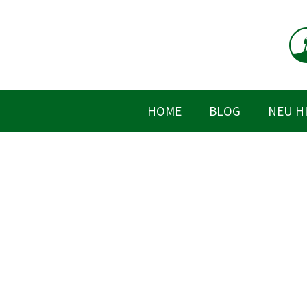
Zum
Inhalt
springen
HOME
BLOG
NEU H