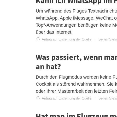
Kann ich WhatsApp im 
Um während des Fluges Textnachricht
WhatsApp, Apple iMessage, WeChat o
Top“-Anwendungen benötigen keine Mo
über das Internet.
Antrag auf Entfernung der Quelle
|
Sehen Sie si
Was passiert, wenn ma
an hat?
Durch den Flugmodus werden keine Fu
Cockpit als störend wahrnehmen. Sie k
oder Ihrer Masterarbeit den letzten Fei
Antrag auf Entfernung der Quelle
|
Sehen Sie si
Hat man im Flugzeug m