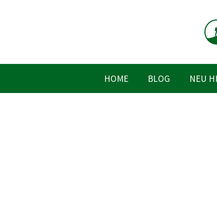
Zum
Inhalt
springen
HOME
BLOG
NEU H