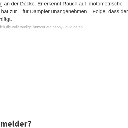
ng an der Decke. Er erkennt Rauch auf photometrische
as hat zur – für Dampfer unangenehmen – Folge, dass der
lägt.
ch die vollständige Antwort auf happy-liquid.de an
hmelder?