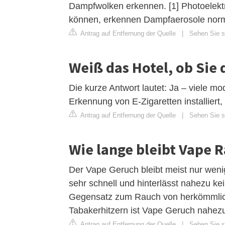
Dampfwolken erkennen. [1] Photoelektr
können, erkennen Dampfaerosole norm
Antrag auf Entfernung der Quelle
|
Sehen Sie si
Weiß das Hotel, ob Sie
Die kurze Antwort lautet: Ja – viele 
Erkennung von E-Zigaretten installiert,
Antrag auf Entfernung der Quelle
|
Sehen Sie si
Wie lange bleibt Vape 
Der Vape Geruch bleibt meist nur wenig
sehr schnell und hinterlässt nahezu ke
Gegensatz zum Rauch von herkömmlich
Tabakerhitzern ist Vape Geruch nahezu 
Antrag auf Entfernung der Quelle
|
Sehen Sie s