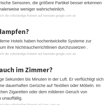
ische Sensoren, die größere Partikel besser erkennen
alerweise weniger wahrscheinlich.
ch die vollständige Antwort auf translate.google.com an
 dampfen?
moderne Hotels haben hochentwickelte Systeme zur
 um ihre Nichtraucherrichtlinien durchzusetzen .
ch die vollständige Antwort auf translate.google.com an
Rauch im Zimmer?
e Sekunden bis Minuten in der Luft. Er verflüchtigt sich
ine dauerhaften Gerüche auf Textilien oder Möbeln. Im
en Zigaretten oder dem milderen Geruch von
unauffällig.
ich die vollständige Antwort auf iqos.com an