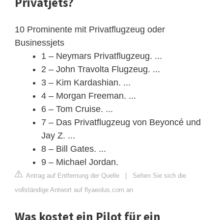
Privatjets?
10 Prominente mit Privatflugzeug oder
Businessjets
1 – Neymars Privatflugzeug. ...
2 – John Travolta Flugzeug. ...
3 – Kim Kardashian. ...
4 – Morgan Freeman. ...
6 – Tom Cruise. ...
7 – Das Privatflugzeug von Beyoncé und
Jay Z. ...
8 – Bill Gates. ...
9 – Michael Jordan.
Antrag auf Entfernung der Quelle
|
Sehen Sie sich die
vollständige Antwort auf flyaeolus.com an
Was kostet ein Pilot für ein