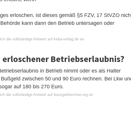
euges erloschen, ist dieses gemäß §5 FZV, 17 StVZO nich
e Behörde kann dann den Betrieb untersagen oder
ch die vollständige Antwort auf keba-verlag.de an
i erloschener Betriebserlaubnis?
etriebserlaubnis in Betrieb nimmt oder es als Halter
m Bußgeld zwischen 50 und 90 Euro rechnen. Bei Lkw un
ogar auf 180 bis 270 Euro.
ch die vollständige Antwort auf bussgeldrechner.org an