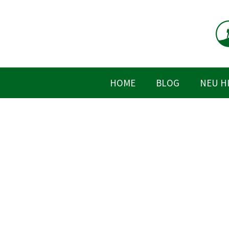
Zum
Inhalt
springen
HOME
BLOG
NEU H