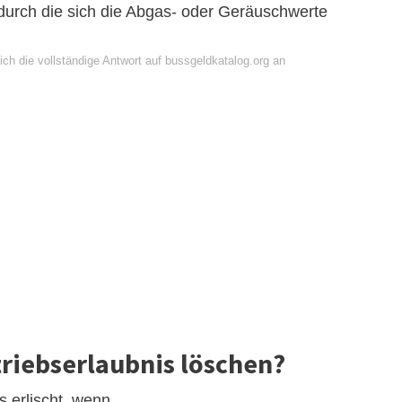
durch die sich die Abgas- oder Geräuschwerte
ch die vollständige Antwort auf bussgeldkatalog.org an
triebserlaubnis löschen?
s erlischt, wenn