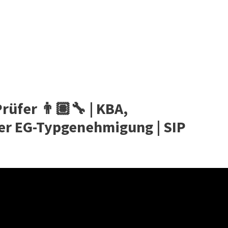
rüfer 👨🏽‍🔧 | KBA,
er EG-Typgenehmigung | SIP