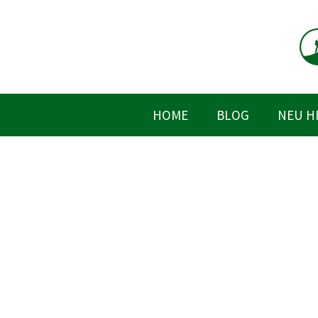
Zum
Inhalt
springen
HOME
BLOG
NEU H