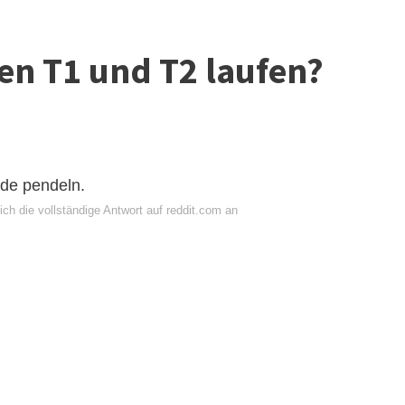
n T1 und T2 laufen?
ide pendeln.
ch die vollständige Antwort auf reddit.com an