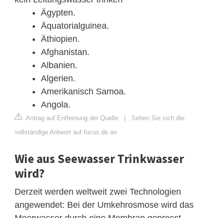
Ägypten.
Äquatorialguinea.
Äthiopien.
Afghanistan.
Albanien.
Algerien.
Amerikanisch Samoa.
Angola.
Antrag auf Entfernung der Quelle
|
Sehen Sie sich die
vollständige Antwort auf focus.de an
Wie aus Seewasser Trinkwasser
wird?
Derzeit werden weltweit zwei Technologien
angewendet: Bei der Umkehrosmose wird das
Meerwasser durch eine Membran gepresst.