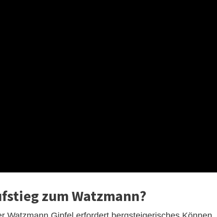
Aufstieg zum Watzmann?
r Watzmann Gipfel erfordert bergsteigerisches Können,