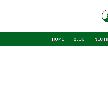
Zum
Inhalt
springen
HOME
BLOG
NEU H