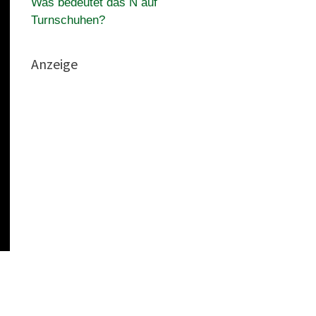
Was bedeutet das N auf
Turnschuhen?
Anzeige