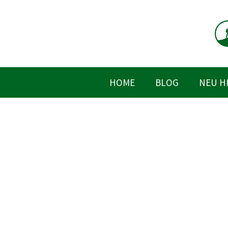
Zum
Inhalt
springen
HOME
BLOG
NEU H