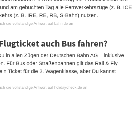
und am gebuchten Tag alle Fernverkehrszüge (z. B. ICE
ehrs (z. B. IRE, RE, RB, S-Bahn) nutzen.
ch die vollständige Antwort auf bahn.de an
lugticket auch Bus fahren?
Du in allen Zügen der Deutschen Bahn AG – inklusive
n. Für Bus oder Straßenbahnen gilt das Rail & Fly-
ein Ticket für die 2. Wagenklasse, aber Du kannst
ich die vollständige Antwort auf holidaycheck.de an