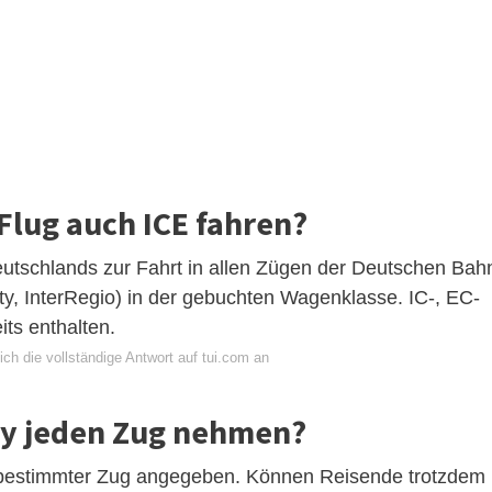
lug auch ICE fahren?
eutschlands zur Fahrt in allen Zügen der Deutschen Bah
ity, InterRegio) in der gebuchten Wagenklasse. IC-, EC-
ts enthalten.
ch die vollständige Antwort auf tui.com an
Fly jeden Zug nehmen?
in bestimmter Zug angegeben. Können Reisende trotzdem