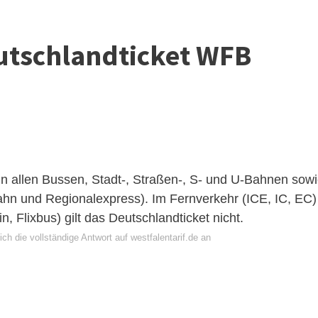
utschlandticket WFB
in allen Bussen, Stadt-, Straßen-, S- und U-Bahnen sow
ahn und Regionalexpress). Im Fernverkehr (ICE, IC, EC)
in, Flixbus) gilt das Deutschlandticket nicht.
ch die vollständige Antwort auf westfalentarif.de an