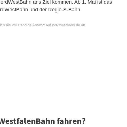
 NordWestBahn ans Ziel kommen. Ab 1. Mai ist das
NordWestBahn und der Regio-S-Bahn
ich die vollständige Antwort auf nordwestbahn.de an
 WestfalenBahn fahren?