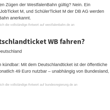
en Zügen der WestfalenBahn gültig? Nein. Ein
, JobTicket M, und SchülerTicket M der DB AG werden
nBahn anerkannt.
ich die vollständige Antwort auf westfalenbahn.de an
schlandticket WB fahren?
Deutschland
h kündbar: Mit dem Deutschlandticket ist der öffentliche
onatlich 49 Euro nutzbar – unabhängig von Bundesland,
ich die vollständige Antwort auf bundesregierung.de an