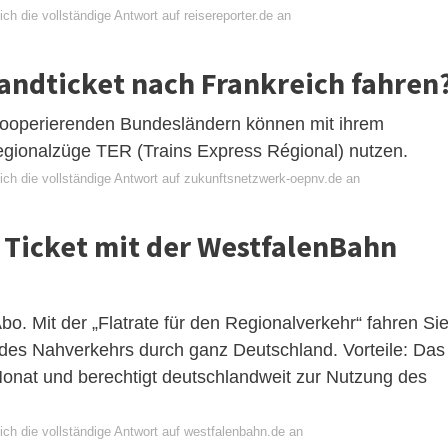
ch die vollständige Antwort auf reisereporter.de an
andticket nach Frankreich fahren
 kooperierenden Bundesländern können mit ihrem
egionalzüge TER (Trains Express Régional) nutzen.
ich die vollständige Antwort auf zukunftsnetzwerk-oepnv.de an
 Ticket mit der WestfalenBahn
bo. Mit der „Flatrate für den Regionalverkehr“ fahren Si
n des Nahverkehrs durch ganz Deutschland. Vorteile: Das
Monat und berechtigt deutschlandweit zur Nutzung des
ich die vollständige Antwort auf westfalenbahn.de an