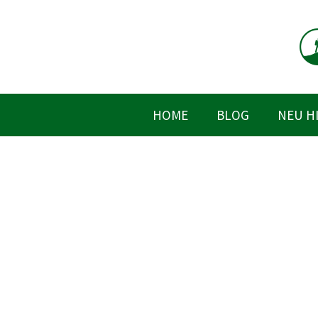
Zum
Inhalt
springen
HOME
BLOG
NEU H