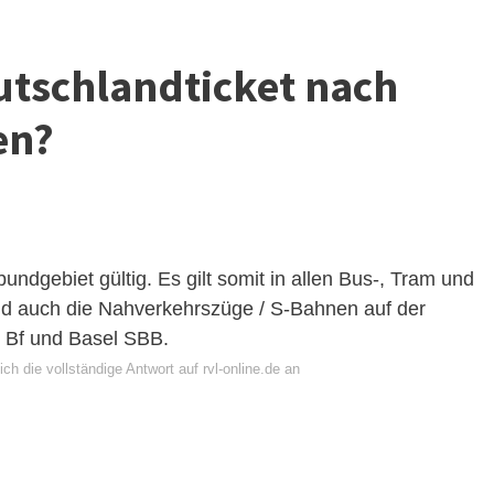
tschlandticket nach
en?
ndgebiet gültig. Es gilt somit in allen Bus-, Tram und
nd auch die Nahverkehrszüge / S-Bahnen auf der
 Bf und
Basel SBB
.
ch die vollständige Antwort auf rvl-online.de an