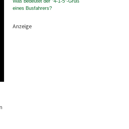
Was bedeutet der "4-1-5"-Gruß
eines Busfahrers?
Anzeige
n
)