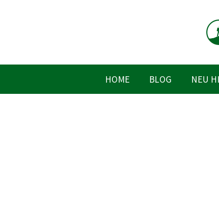
Zum
Inhalt
springen
HOME
BLOG
NEU H