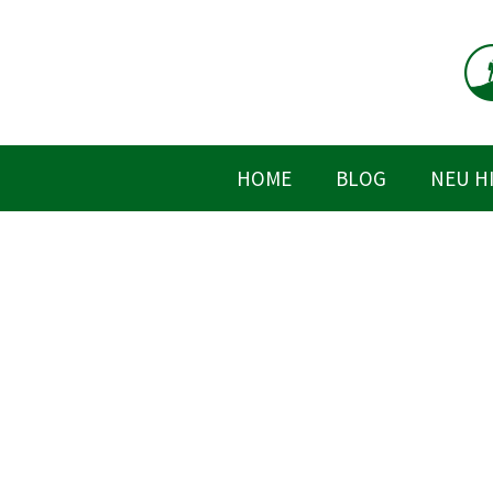
Zum
Inhalt
springen
HOME
BLOG
NEU H