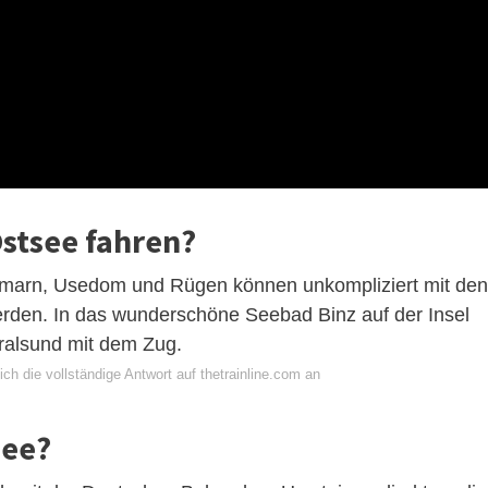
stsee fahren?
hmarn, Usedom und Rügen können unkompliziert mit den
werden. In das wunderschöne Seebad Binz auf der Insel
ralsund mit dem Zug.
ch die vollständige Antwort auf thetrainline.com an
see?