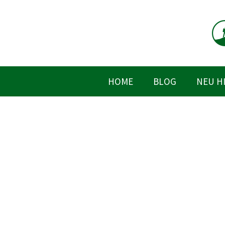
Zum
Inhalt
springen
HOME
BLOG
NEU H