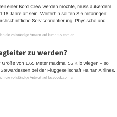
d Teil einer Bord-Crew werden möchte, muss außerdem
18 Jahre alt sein. Weiterhin sollten Sie mitbringen:
chschnittliche Serviceorientierung. Physische und
ch die vollständige Antwort auf kurse.tuv.com an
begleiter zu werden?
ner Größe von 1,65 Meter maximal 55 Kilo wiegen – so
 Stewardessen bei der Fluggesellschaft Hainan Airlines.
ich die vollständige Antwort auf facebook.com an