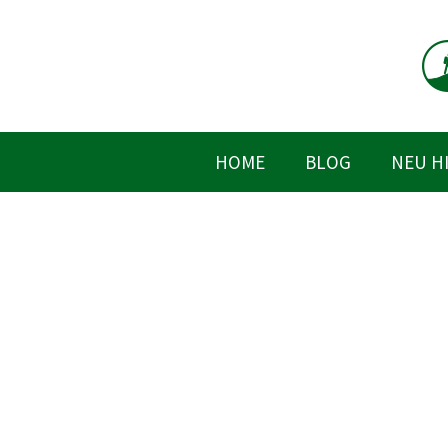
Zum
Inhalt
springen
HOME
BLOG
NEU H