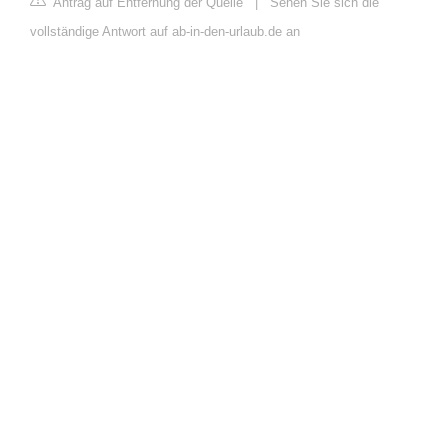
Antrag auf Entfernung der Quelle
|
Sehen Sie sich die
vollständige Antwort auf ab-in-den-urlaub.de an