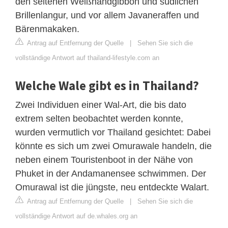
den seltenen Weißhandgibbon und südlichen
Brillenlangur, und vor allem Javaneraffen und
Bärenmakaken.
Antrag auf Entfernung der Quelle
|
Sehen Sie sich die
vollständige Antwort auf thailand-lifestyle.com an
Welche Wale gibt es in Thailand?
Zwei Individuen einer Wal-Art, die bis dato
extrem selten beobachtet werden konnte,
wurden vermutlich vor Thailand gesichtet: Dabei
könnte es sich um zwei Omurawale handeln, die
neben einem Touristenboot in der Nähe von
Phuket in der Andamanensee schwimmen. Der
Omurawal ist die jüngste, neu entdeckte Walart.
Antrag auf Entfernung der Quelle
|
Sehen Sie sich die
vollständige Antwort auf de.whales.org an