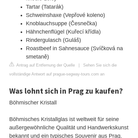
Tartar (Tatarák)
Schweinshaxe (Vepřové koleno)
Knoblauchsuppe (Česnečka)
Hähnchenflügel (Kuřecí křídla)
Rindergulasch (Guláš)
Roastbeef in Sahnesauce (Svíčková na
smetaně)
Antrag auf Entfernung der Quelle
|
Sehen Sie sich die
vollständige Antwort auf prague-segway-tours.com an
Was lohnt sich in Prag zu kaufen?
Böhmischer Kristall
Böhmisches Kristallglas ist weltweit für seine
außergewöhnliche Qualität und Handwerkskunst
bekannt und ein typisches Souvenir aus Prag.