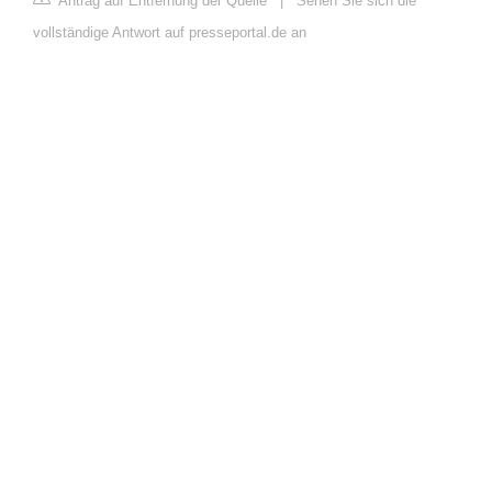
Antrag auf Entfernung der Quelle
|
Sehen Sie sich die
vollständige Antwort auf presseportal.de an