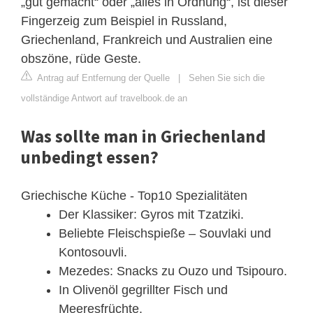
„gut gemacht“ oder „alles in Ordnung“, ist dieser
Fingerzeig zum Beispiel in Russland,
Griechenland, Frankreich und Australien eine
obszöne, rüde Geste.
Antrag auf Entfernung der Quelle
|
Sehen Sie sich die
vollständige Antwort auf travelbook.de an
Was sollte man in Griechenland
unbedingt essen?
Griechische Küche - Top10 Spezialitäten
Der Klassiker: Gyros mit Tzatziki.
Beliebte Fleischspieße – Souvlaki und
Kontosouvli.
Mezedes: Snacks zu Ouzo und Tsipouro.
In Olivenöl gegrillter Fisch und
Meeresfrüchte.