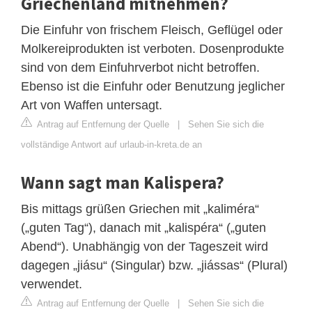
Griechenland mitnehmen?
Die Einfuhr von frischem Fleisch, Geflügel oder
Molkereiprodukten ist verboten. Dosenprodukte
sind von dem Einfuhrverbot nicht betroffen.
Ebenso ist die Einfuhr oder Benutzung jeglicher
Art von Waffen untersagt.
Antrag auf Entfernung der Quelle
|
Sehen Sie sich die
vollständige Antwort auf urlaub-in-kreta.de an
Wann sagt man Kalispera?
Bis mittags grüßen Griechen mit „kaliméra“
(„guten Tag“), danach mit „kalispéra“ („guten
Abend“). Unabhängig von der Tageszeit wird
dagegen „jiásu“ (Singular) bzw. „jiássas“ (Plural)
verwendet.
Antrag auf Entfernung der Quelle
|
Sehen Sie sich die