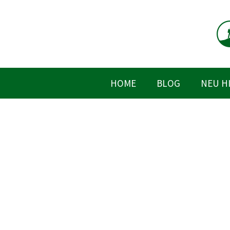
Zum
Inhalt
springen
HOME
BLOG
NEU H