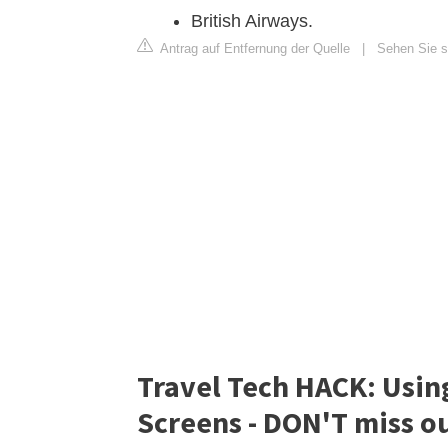
British Airways.
Antrag auf Entfernung der Quelle
|
Sehen Sie si
Travel Tech HACK: Usi
Screens - DON'T miss ou