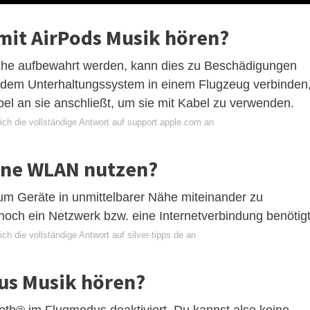
mit AirPods Musik hören?
che aufbewahrt werden, kann dies zu Beschädigungen
t dem Unterhaltungssystem in einem Flugzeug verbinden
el an sie anschließt, um sie mit Kabel zu verwenden.
ich die vollständige Antwort auf support.apple.com an
hne WLAN nutzen?
, um Geräte in unmittelbarer Nähe miteinander zu
noch ein Netzwerk bzw. eine Internetverbindung benötigt
ch die vollständige Antwort auf silver-tipps.de an
us Musik hören?
h® im Flugmodus deaktiviert. Du kannst also keine