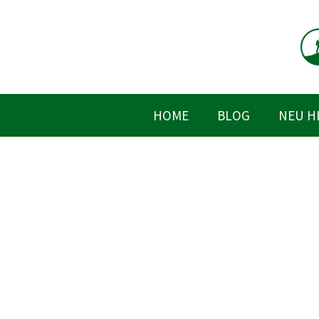
Zum
Inhalt
springen
HOME
BLOG
NEU H