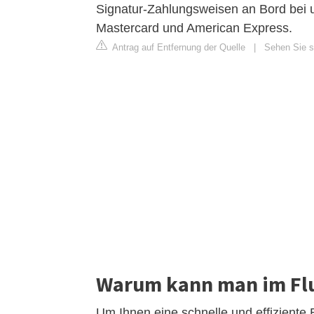
Signatur-Zahlungsweisen an Bord bei 
Mastercard und American Express.
Antrag auf Entfernung der Quelle
|
Sehen Sie si
Warum kann man im Flu
Um Ihnen eine schnelle und effiziente