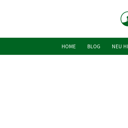
Zum
Inhalt
springen
HOME
BLOG
NEU H