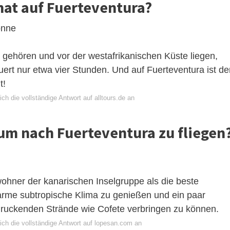
nat auf Fuerteventura?
onne
 gehören und vor der westafrikanischen Küste liegen,
uert nur etwa vier Stunden. Und auf Fuerteventura ist de
t!
ch die vollständige Antwort auf alltours.de an
 um nach Fuerteventura zu fliegen
ewohner der kanarischen Inselgruppe als die beste
arme subtropische Klima zu genießen und ein paar
druckenden Strände wie Cofete verbringen zu können.
ich die vollständige Antwort auf lopesan.com an