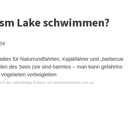
asm Lake schwimmen?
024
dies für Naturrundfahrten, Kajakfahrer und „barbecue
len des Sees (sie sind harmlos – man kann gefahrlos
ogelarten vorbeigleiten.
ch die vollständige Antwort auf westernaustralia.com an