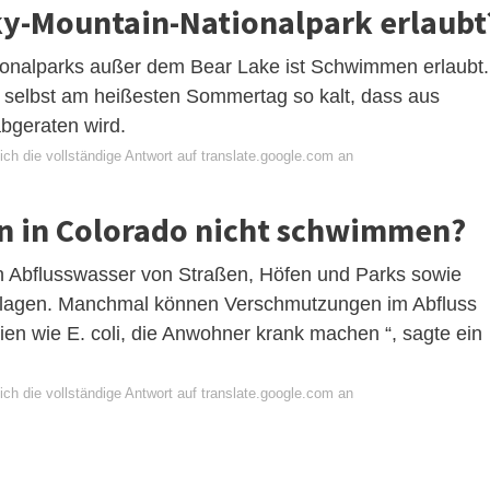
y-Mountain-Nationalpark erlaubt
ionalparks außer dem Bear Lake ist Schwimmen erlaubt.
en selbst am heißesten Sommertag so kalt, dass aus
geraten wird.
ch die vollständige Antwort auf translate.google.com an
n in Colorado nicht schwimmen?
n Abflusswasser von Straßen, Höfen und Parks sowie
anlagen. Manchmal können Verschmutzungen im Abfluss
en wie E. coli, die Anwohner krank machen “, sagte ein
ch die vollständige Antwort auf translate.google.com an