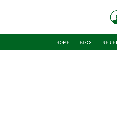
Zum
Inhalt
springen
HOME
BLOG
NEU H