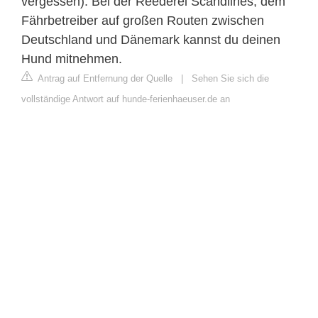
vergessen). Bei der Reederei Scandlines, dem
Fährbetreiber auf großen Routen zwischen
Deutschland und Dänemark kannst du deinen
Hund mitnehmen.
Antrag auf Entfernung der Quelle
|
Sehen Sie sich die
vollständige Antwort auf hunde-ferienhaeuser.de an