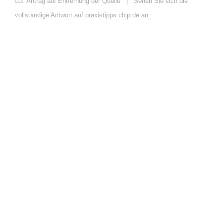
Antrag auf Entfernung der Quelle
|
Sehen Sie sich die
vollständige Antwort auf praxistipps.chip.de an