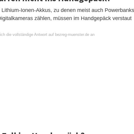
it Lithium-Ionen-Akkus, zu denen meist auch Powerbanks
 Digitalkameras zählen, müssen im Handgepäck verstaut
ich die vollständige Antwort auf bezreg-muenster.de an