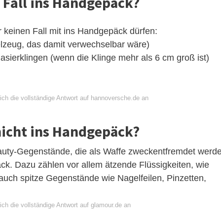
 Fall ins Handgepäck?
 keinen Fall mit ins Handgepäck dürfen:
elzeug, das damit verwechselbar wäre)
asierklingen (wenn die Klinge mehr als 6 cm groß ist)
ich die vollständige Antwort auf hannoversche.de an
nicht ins Handgepäck?
Beauty-Gegenstände, die als Waffe zweckentfremdet werd
ck. Dazu zählen vor allem ätzende Flüssigkeiten, wie
 auch spitze Gegenstände wie Nagelfeilen, Pinzetten,
ch die vollständige Antwort auf glamour.de an