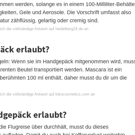
en werden, solange es in einem 100-Milliliter-Behälte
ssigkeiten, Gele und Aerosole. Die Vorschrift umfasst also
ur zähflüssig, gelartig oder cremig sind.
ch die vollständige Antwort auf heidelberg24.de an
äck erlaubt?
egeln: Wenn sie im Handgepäck mitgenommen wird, mus
enten Beutel transportiert werden. Mascara ist ein
 berühmten 100 ml enthält, daher musst du dir um die
ich die vollständige Antwort auf kikocosmetics.com an
dgepäck erlaubt?
e Flugreise über durchhält, musst du dieses
 aufladen. Damit du auch bei Kofferverlust weiterhin