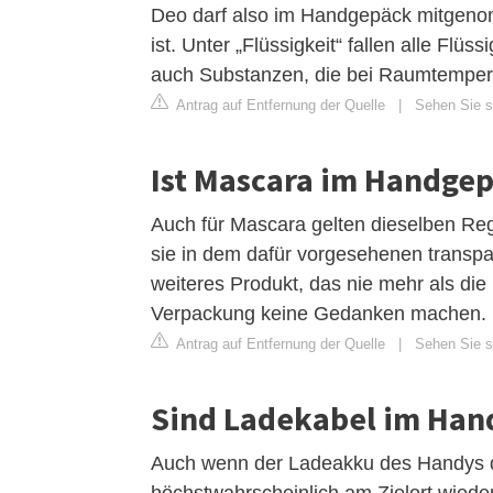
Deo darf also im Handgepäck mitgenomm
ist. Unter „Flüssigkeit“ fallen alle Flü
auch Substanzen, die bei Raumtemperat
Antrag auf Entfernung der Quelle
|
Sehen Sie si
Ist Mascara im Handgep
Auch für Mascara gelten dieselben R
sie in dem dafür vorgesehenen transpar
weiteres Produkt, das nie mehr als die
Verpackung keine Gedanken machen.
Antrag auf Entfernung der Quelle
|
Sehen Sie s
Sind Ladekabel im Han
Auch wenn der Ladeakku des Handys di
höchstwahrscheinlich am Zielort wieder