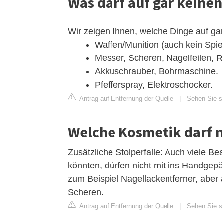
Was darf auf gar keinen
Wir zeigen Ihnen, welche Dinge auf gar
Waffen/Munition (auch kein Spi
Messer, Scheren, Nagelfeilen, R
Akkuschrauber, Bohrmaschine.
Pfefferspray, Elektroschocker.
Antrag auf Entfernung der Quelle
|
Sehen Sie s
Welche Kosmetik darf 
Zusätzliche Stolperfalle: Auch viele 
könnten, dürfen nicht mit ins Handgepä
zum Beispiel Nagellackentferner, aber
Scheren.
Antrag auf Entfernung der Quelle
|
Sehen Sie si