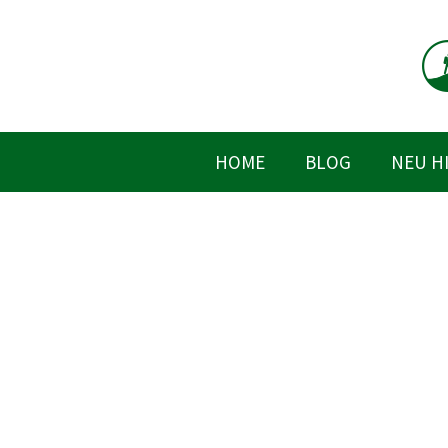
Zum
Inhalt
springen
HOME
BLOG
NEU H