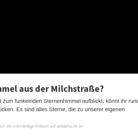
mmel aus der Milchstraße?
t zum funkelnden Sternenhimmel aufblickt, könnt ihr run
cken. Es sind alles Sterne, die zu unserer eigenen
ch die vollständige Antwort auf ardalpha.de an