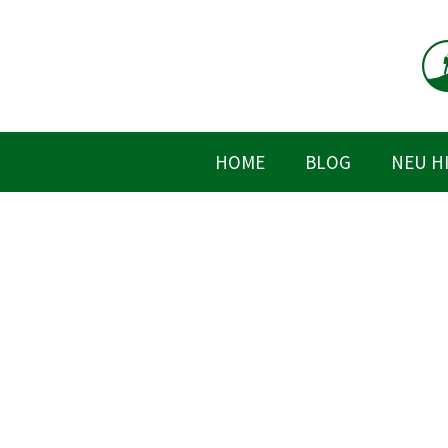
Zum
Inhalt
springen
HOME
BLOG
NEU H