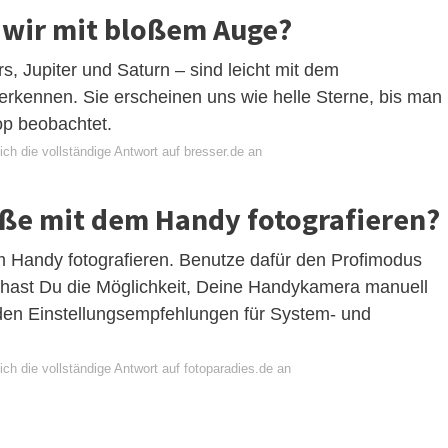
 wir mit bloßem Auge?
s, Jupiter und Saturn – sind leicht mit dem
rkennen. Sie erscheinen uns wie helle Sterne, bis man
op beobachtet.
ch die vollständige Antwort auf bresser.de an
aße mit dem Handy fotografieren?
em Handy fotografieren. Benutze dafür den Profimodus
hast Du die Möglichkeit, Deine Handykamera manuell
n den Einstellungsempfehlungen für System- und
ch die vollständige Antwort auf fotoparadies.de an