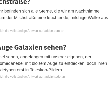
lchstraße?
ihr befinden sich alle Sterne, die wir am Nachthimmel
rum der Milchstraße eine leuchtende, milchige Wolke aus
ich die vollständige Antwort auf adobe.com an
uge Galaxien sehen?
el sehen, angefangen mit unserer eigenen, der
romedanebel mit bloßem Auge zu entdecken, doch ihren
ietypen erst in Teleskop-Bildern.
ch die vollständige Antwort auf ardalpha.de an