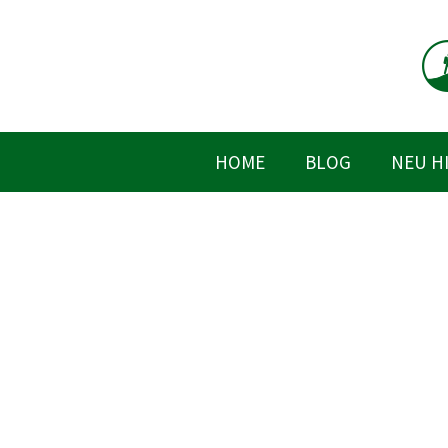
Zum
Inhalt
springen
HOME
BLOG
NEU H