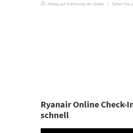
Antrag auf Entfernung der Quelle
|
Sehen Sie si
Ryanair Online Check-In
schnell