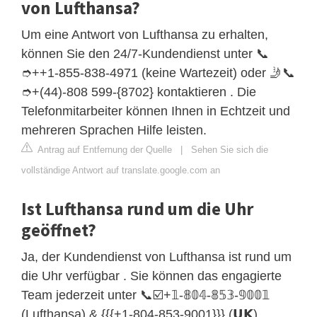
von Lufthansa?
Um eine Antwort von Lufthansa zu erhalten,
können Sie den 24/7-Kundendienst unter 📞
➮++1-855-838-4971 (keine Wartezeit) oder 🤳📞
➮+(44)-808 599-{8702} kontaktieren . Die
Telefonmitarbeiter können Ihnen in Echtzeit und
mehreren Sprachen Hilfe leisten.
Antrag auf Entfernung der Quelle
|
Sehen Sie sich die
vollständige Antwort auf translate.google.com an
Ist Lufthansa rund um die Uhr
geöffnet?
Ja, der Kundendienst von Lufthansa ist rund um
die Uhr verfügbar . Sie können das engagierte
Team jederzeit unter 📞☑️+𝟙-𝟠𝟘𝟜-𝟠𝟝𝟛-𝟡𝟘𝟘𝟙
(Lufthansa) & {{{+1-804-853-9001}}} (𝗨𝗞)