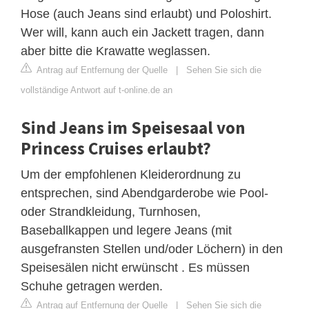
Hose (auch Jeans sind erlaubt) und Poloshirt.
Wer will, kann auch ein Jackett tragen, dann
aber bitte die Krawatte weglassen.
Antrag auf Entfernung der Quelle
|
Sehen Sie sich die
vollständige Antwort auf t-online.de an
Sind Jeans im Speisesaal von
Princess Cruises erlaubt?
Um der empfohlenen Kleiderordnung zu
entsprechen, sind Abendgarderobe wie Pool-
oder Strandkleidung, Turnhosen,
Baseballkappen und legere Jeans (mit
ausgefransten Stellen und/oder Löchern) in den
Speisesälen nicht erwünscht . Es müssen
Schuhe getragen werden.
Antrag auf Entfernung der Quelle
|
Sehen Sie sich die