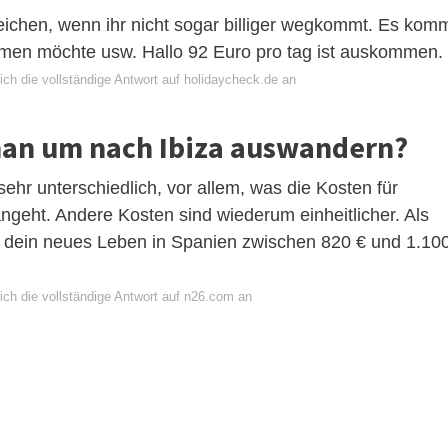
 reichen, wenn ihr nicht sogar billiger wegkommt. Es kom
men möchte usw. Hallo 92 Euro pro tag ist auskommen.
ich die vollständige Antwort auf holidaycheck.de an
man um nach Ibiza auswandern?
ehr unterschiedlich, vor allem, was die Kosten für
geht. Andere Kosten sind wiederum einheitlicher. Als
 dein neues Leben in Spanien zwischen 820 € und 1.10
ich die vollständige Antwort auf n26.com an