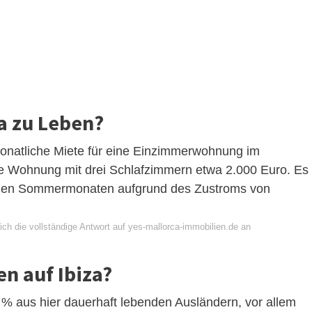
za zu Leben?
 monatliche Miete für eine Einzimmerwohnung im
e Wohnung mit drei Schlafzimmern etwa 2.000 Euro. Es
n den Sommermonaten aufgrund des Zustroms von
ch die vollständige Antwort auf yes-mallorca-immobilien.de an
n auf Ibiza?
 % aus hier dauerhaft lebenden Ausländern, vor allem