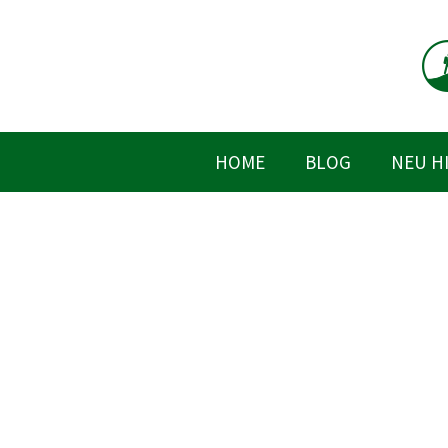
Zum
Inhalt
springen
HOME
BLOG
NEU H