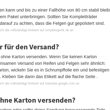
n kann und bis zu einer Fallhöhe von 80 cm stabil bleibt
em Paket unterbringen. Sollten Sie Kompletträder
darauf zu achten, dass die Felgen gut gepolstert sind.
ch die vollständige Antwort auf simplelogistik.de an
 für den Versand?
 ohne Karton versenden. Wenn Sie keinen Karton
nsamen Versand von Reifen und Felgen sehr ähnlich:
rton, wickeln Sie es in Schrumpffolie ein und befestigen
 Kleben Sie dann das Etikett auf die flache Seite .
ch die vollständige Antwort auf translate.google.com an
hne Karton versenden?
 haben oder sollte deine Sendung herausragende Teile