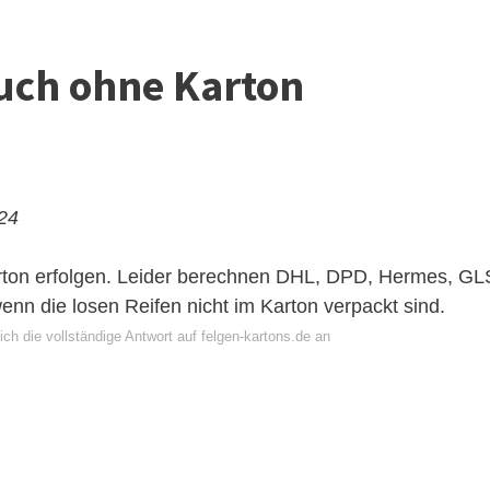
auch ohne Karton
024
rton erfolgen. Leider berechnen DHL, DPD, Hermes,
GL
enn die losen Reifen nicht im Karton verpackt sind.
ch die vollständige Antwort auf felgen-kartons.de an