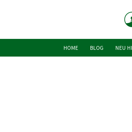
Zum
Inhalt
springen
HOME
BLOG
NEU H