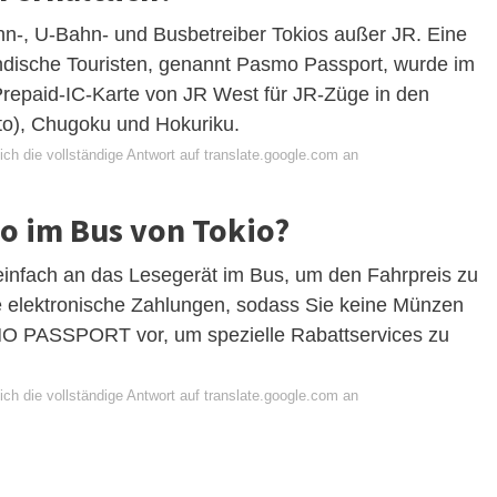
hn-, U-Bahn- und Busbetreiber Tokios außer JR. Eine
ndische Touristen, genannt Pasmo Passport, wurde im
e Prepaid-IC-Karte von JR West für JR-Züge in den
to), Chugoku und Hokuriku.
ch die vollständige Antwort auf translate.google.com an
o im Bus von Tokio?
fach an das Lesegerät im Bus, um den Fahrpreis zu
 elektronische Zahlungen, sodass Sie keine Münzen
O PASSPORT vor, um spezielle Rabattservices zu
ch die vollständige Antwort auf translate.google.com an