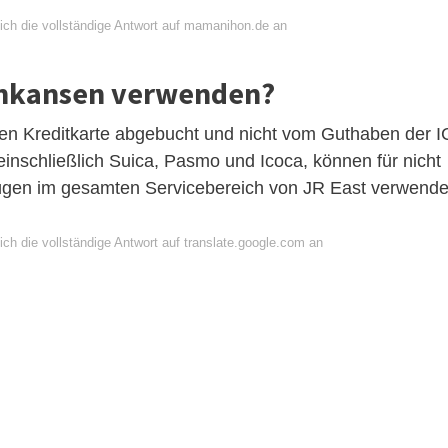
ich die vollständige Antwort auf mamanihon.de an
inkansen verwenden?
rten Kreditkarte abgebucht und nicht vom Guthaben der I
inschließlich Suica, Pasmo und Icoca, können für nicht
-Zügen im gesamten Servicebereich von JR East verwende
ch die vollständige Antwort auf translate.google.com an