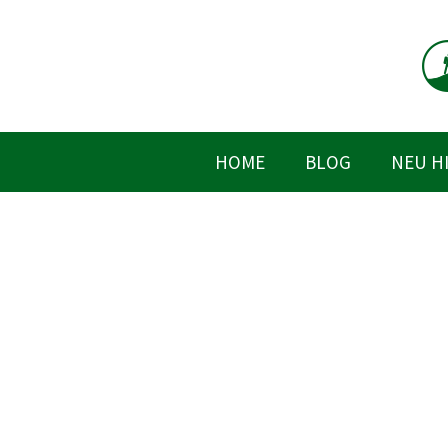
Zum
Inhalt
springen
HOME
BLOG
NEU H