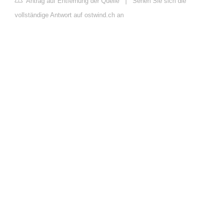
Antrag auf Entfernung der Quelle
|
Sehen Sie sich die
vollständige Antwort auf ostwind.ch an