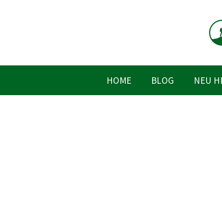
Zum
Inhalt
springen
HOME
BLOG
NEU H